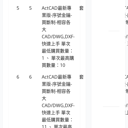
LP5-
5
5
ActCAD最新專
套
15,875
Act
114021 
業版-序號金鑰-
業版-
斷電
買斷制-相容各
買斷
系統
大
大
LP5-
CAD/DWG,DXF-
CAD/
114021 
快速上手 單次
快速
盤、
最低購買數量：
影
1 、 單次最高購
像、
買數量：10
滑鼠
6
6
ActCAD最新專
套
15,455
Act
(KVM)
業版-序號金鑰-
業版-
電腦
買斷制-相容各
買斷
切換
大
大
器
CAD/DWG,DXF-
CAD/
印表機
快速上手 單次
快速
耗材
最低購買數量：
11 、 單次最高