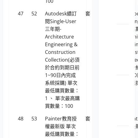
100
1130201
軟軟
47
52
Autodesk續訂
套
332,461
Aut
體
閱Single-User
閱Sin
三年期-
三年期
LP5-
Architecture
Archi
1130201
Engineering &
Engi
由軟
Construction
Cons
體暨
Collection(必須
Coll
開發
於合約到期日前
於合
工具
1~90日內完成
1~9
LP5-
系統採購) 單次
系統
1130201
最低購買數量：
料庫
1 、 單次最高購
暨備
買數量：100
份工
48
53
Painter教育授
套
4,014
Pai
具
權最新版 單次
權最
LP5-
最低購買數量：