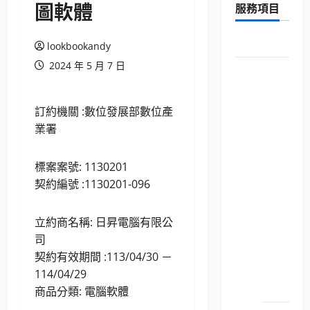
圖軟體
服務項目
字:
首頁
lookbookandy
2024 年 5 月 7 日
New台灣銀
行共同供
應契約
訂約機關 :數位發展部數位產
電腦設
業署
備用品
（商用
標案案號: 1130201
電腦）
契約編號 :1130201-096
LP5-
114052
立約商名稱: 日昇電腦有限公
個人
司
電腦
契約有效期間 :113/04/30 －
之主
114/04/29
機
商品分類: 電腦軟體