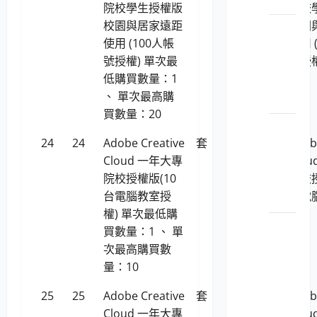
示器
院校學生授權版
院校
校園與居家遠距
校園
LP5-
使用 (100人帳
使用 
112029
號授權) 單次最
號授權
筆
低購買數量：1
記型
、 單次最高購
電腦
買數量：20
LP5-
24
24
Adobe Creative
套
97,235
Adob
112029
Cloud 一年大專
Clo
精簡
院校授權版(10
院校授
型電
台電腦教室授
台電
腦
權) 單次最低購
權)
LP5-
買數量：1 、 單
112029
次最高購買數
彩色
量：10
數位
25
25
Adobe Creative
套
530,839
Adob
相機
Cloud 一年大專
Clo
及數