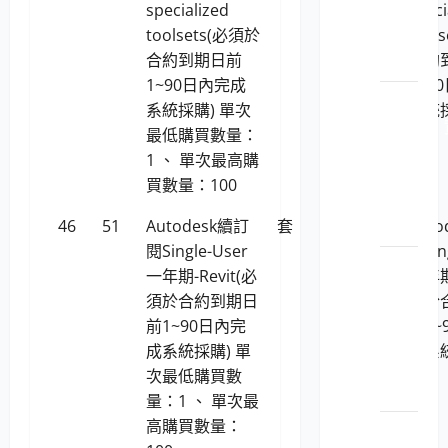
specialized
機或
speci
toolsets(必須於
網站
tool
合約到期日前
安全
合約
1~90日內完成
1~9
LP5-
系統採購) 單次
系統
1130201
最低購買數量：
安_檔
1 、 單次最高購
案安
買數量：100
全管
理
46
51
Autodesk續訂
套
81,676
Aut
閱Single-User
閱Sin
LP5-
一年期-Revit(必
一年期
1130201
須於合約到期日
須於
工智
前1~90日內完
前1~
慧與
成系統採購) 單
成系
數據
次最低購買數
應用
量：1 、 單次最
高購買數量：
LP5-