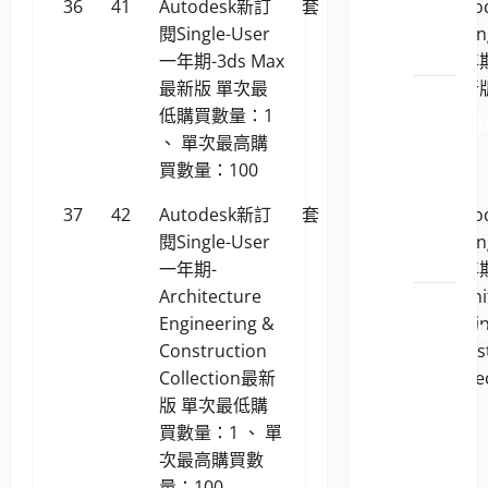
36
41
Autodesk新訂
套
56,820
Aut
機耗
閱Single-User
閱Sin
材
一年期-3ds Max
一年期
最新版 單次最
最新
LP5-
低購買數量：1
112040 L
、 單次最高購
原廠
買數量：100
原裝
印表
37
42
Autodesk新訂
套
105,888
Aut
機耗
閱Single-User
閱Sin
材
一年期-
一年期
Architecture
Archi
LP5-
Engineering &
Engi
112040 OK
Construction
Cons
原廠
Collection最新
Coll
原裝
版 單次最低購
版
印表
買數量：1 、 單
機耗
次最高購買數
材
量：100