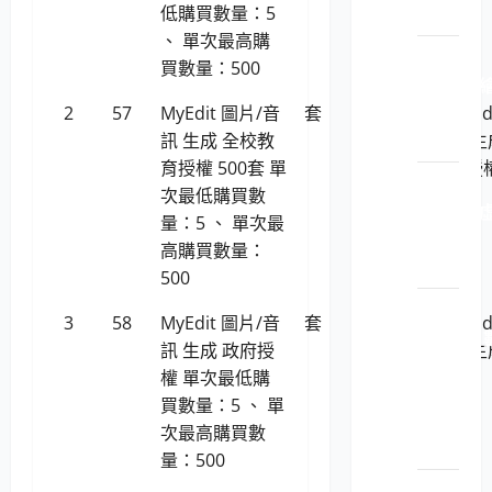
評估
低購買數量：5
、 單次最高購
LP5-
買數量：500
1140201 
圖軟
2
57
MyEdit 圖片/音
套
693,471
MyEd
體
訊 生成 全校教
訊 生
育授權 500套 單
育授權
LP5-
次最低購買數
1140201 
量：5 、 單次最
擬軟
高購買數量：
體
500
LP5-
3
58
MyEdit 圖片/音
套
1,541
MyEd
1140201 
訊 生成 政府授
訊 生
位學
權 單次最低購
權
習及
買數量：5 、 單
知識
次最高購買數
管理
量：500
LP5-