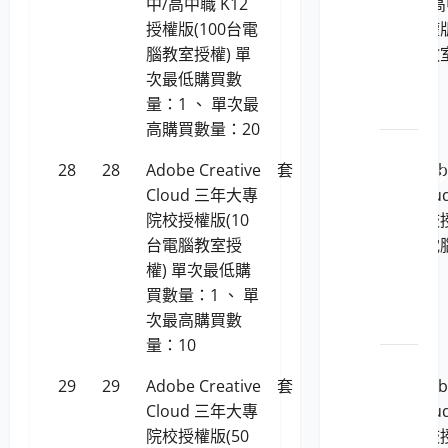
中/高中職 K12
中/高
113046
授權版(100台電
授權版
個人
腦教室授權) 單
腦教
電腦
次最低購買數
之主
量：1 、 單次最
機
高購買數量：20
LP5-
28
28
Adobe Creative
套
528,817
Adob
113046 彩
Cloud 三年大專
Clo
色數
院校授權版(10
院校授
位相
台電腦教室授
台電
機及
權) 單次最低購
權)
數位
買數量：1 、 單
攝影
次最高購買數
機
量：10
LP5-
29
29
Adobe Creative
套
1,593,529
Adob
113046
Cloud 三年大專
Clo
精簡
院校授權版(50
院校授
型電