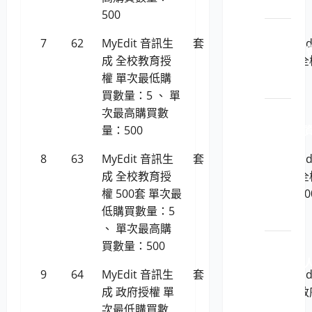
工具
500
LP5-
7
62
MyEdit 音訊生
套
770
MyE
1140201 
成 全校教育授
成 
軟軟
權 單次最低購
權
體
買數量：5 、 單
LP5-
次最高購買數
1140201 
量：500
安_身
8
63
MyEdit 音訊生
套
346,736
MyE
分識
成 全校教育授
成 
別與
權 500套 單次最
權 5
存取
低購買數量：5
管理
、 單次最高購
LP5-
買數量：500
1140201 
9
64
MyEdit 音訊生
套
770
MyE
工智
成 政府授權 單
成 
慧與
次最低購買數