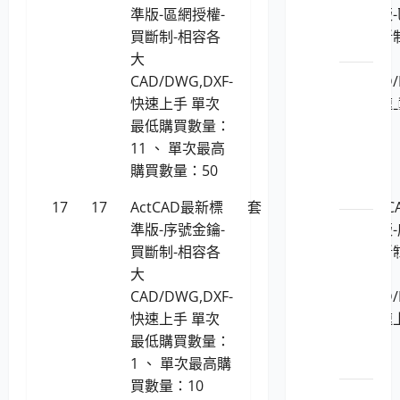
準版-區網授權-
準版-
全管
買斷制-相容各
買斷
理
大
大
LP5-
CAD/DWG,DXF-
CAD/
1150201
快速上手 單次
快速
安_主
最低購買數量：
機或
11 、 單次最高
網站
購買數量：50
安全
17
17
ActCAD最新標
套
11,628
Act
LP5-
準版-序號金鑰-
準版-
1150201
買斷制-相容各
買斷
安_安
大
大
全管
CAD/DWG,DXF-
CAD/
理與
快速上手 單次
快速
弱點
最低購買數量：
評估
1 、 單次最高購
買數量：10
LP5-