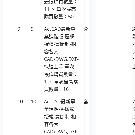
最低購買數量：
原廠
11 、 單次最高
原裝
購買數量：50
印表
機耗
9
9
ActCAD最新專
套
22,649
Act
材
業進階版-區網
業進
授權-買斷制-相
授權-
LP5-
容各大
容各
114051 L
CAD/DWG,DXF-
CAD/
原廠
快速上手 單次
快速
原裝
最低購買數量：
印表
1 、 單次最高購
機耗
買數量：10
材
10
10
ActCAD最新專
套
22,121
Act
LP5-
業進階版-區網
業進
114051 K
授權-買斷制-相
授權-
原廠
容各大
容各
原裝
CAD/DWG,DXF-
CAD/
印表