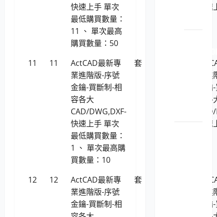
快速上手 單次
快速
機耗
最低購買數量：
材
11 、 單次最高
LP5-
購買數量：50
114051 O
11
11
ActCAD最新專
套
17,492
原廠
Act
業進階版-序號
原裝
業進
金鑰-買斷制-相
印表
金鑰-
容各大
機耗
容各
CAD/DWG,DXF-
材
CAD/
快速上手 單次
快速
電腦軟
最低購買數量：
體
1 、 單次最高購
LP5-
買數量：10
1150201
12
12
ActCAD最新專
套
17,172
Act
位學
業進階版-序號
業進
習及
金鑰-買斷制-相
金鑰-
知識
容各大
容各