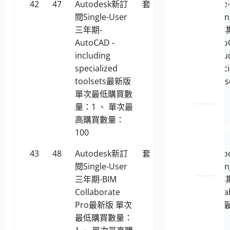
1130201 
42
47
Autodesk新訂
套
190,430
Aut
擬軟
閱Single-User
閱Sin
體資
三年期-
三年期
安_身
AutoCAD -
Auto
分識
including
inclu
別與
specialized
speci
存取
toolsets最新版
tool
管理
單次最低購買數
量：1 、 單次最
LP5-
高購買數量：
1130201 
100
安_網
路安
43
48
Autodesk新訂
套
133,389
Aut
全
閱Single-User
閱Sin
三年期-BIM
三年期
LP5-
Collaborate
Colla
1130201
Pro最新版 單次
Pro
安_訊
最低購買數量：
息安