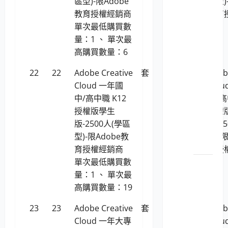
區型)-限Adobe
區型)
歷史紀錄
教育授權經銷商
教育
電腦設
單次最低購買數
備用品
量：1 、 單次最
（商用
高購買數量：6
電腦）
22
22
Adobe Creative
套
1,236,148
Adob
LP5-
Cloud 一年國
Clo
112029
中/高中職 K12
中/高
個人
授權版學生
授權
電腦
版-2500人(學區
版-2
之主
型)-限Adobe教
型)-
機
育授權經銷商
育授
單次最低購買數
LP5-
量：1 、 單次最
112029
高購買數量：19
個人
電腦
23
23
Adobe Creative
套
596,461
Adob
之顯
Cloud 一年大專
Clo