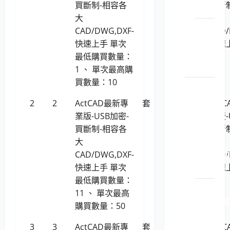
買斷制-相容各
買斷
影機
大
大
LP5-
CAD/DWG,DXF-
CAD/
114052
快速上手 單次
快速
顯示
最低購買數量：
卡
1 、 單次最高購
買數量：10
電腦設
備用品
2
2
ActCAD最新專
套
17,980
Act
（企業
業版-USB加密-
業版-
電腦）
買斷制-相容各
買斷
大
LP5-
大
CAD/DWG,DXF-
114015 伺
CAD/
快速上手 單次
服器
快速
最低購買數量：
LP5-
11 、 單次最高
114015 超
購買數量：50
融合
系統
3
3
ActCAD最新專
套
20,930
Act