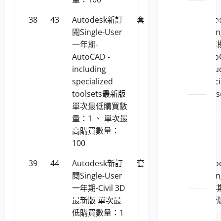
LP5-
38
43
Autodesk新訂
套
66,638
Aut
112040 K
閱Single-User
閱Sin
原廠
一年期-
一年期
原裝
AutoCAD -
Auto
印表
including
inclu
機耗
specialized
speci
材
toolsets最新版
tool
LP5-
單次最低購買數
114051 FU
量：1 、 單次最
原廠
高購買數量：
原裝
100
印表
39
44
Autodesk新訂
套
82,836
Aut
機耗
閱Single-User
閱Sin
材
一年期-Civil 3D
一年期-
LP5-
最新版 單次最
最新
114051 H
低購買數量：1