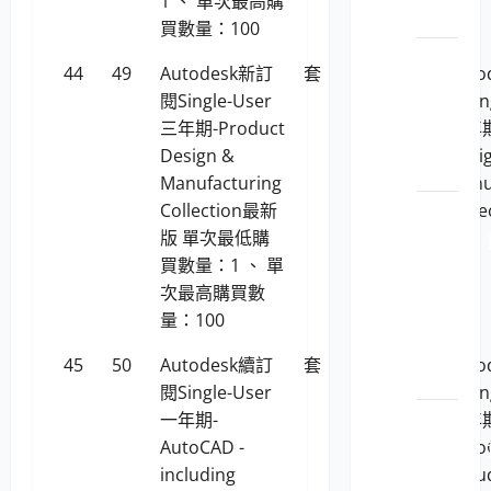
1 、 單次最高購
全
買數量：100
LP5-
44
49
Autodesk新訂
套
398,800
Aut
1130201
閱Single-User
閱Sin
安_端
三年期-Product
三年期
點安
Design &
Desi
全
Manufacturing
Manu
Collection最新
Coll
LP5-
版 單次最低購
版
1130201
買數量：1 、 單
安_安
次最高購買數
全管
量：100
理與
弱點
45
50
Autodesk續訂
套
67,662
Aut
評估
閱Single-User
閱Sin
一年期-
LP5-
一年期
AutoCAD -
1130201
Auto
including
安_主
inclu