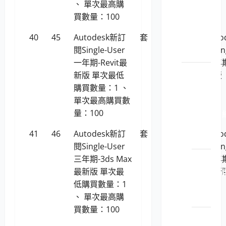
原廠
、 單次最高購
原裝
買數量：100
印表
40
45
Autodesk新訂
套
86,856
Aut
機耗
閱Single-User
閱Sin
材
一年期-Revit最
一年期
電腦軟
新版 單次最低
新版
體
購買數量：1 、
單次最高購買數
LP5-
量：100
1130201 
圖軟
41
46
Autodesk新訂
套
157,344
Aut
體
閱Single-User
閱Sin
LP5-
三年期-3ds Max
三年期
1130201 
最新版 單次最
最新
擬軟
低購買數量：1
體
、 單次最高購
買數量：100
LP5-