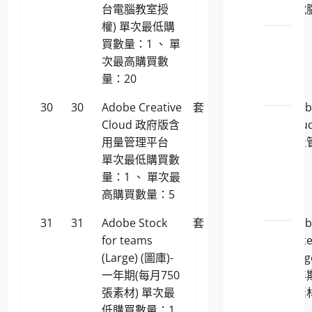
台電腦教室授
台電
腦
權) 單次最低購
權)
LP5-
買數量：1 、 單
113046
次最高購買數
平板
量：20
電腦
30
30
Adobe Creative
套
1,110,061
Adob
LP5-
Cloud 政府版含
Clo
113046
用量管理平台
用量
個人
單次最低購買數
電腦
量：1 、 單次最
之顯
高購買數量：5
示器
31
31
Adobe Stock
套
90,991
Adob
LP5-
for teams
for 
113046
(Large) (圖庫)-
(Larg
筆
一年期(每月750
一年期
記型
張素材) 單次最
張素材
電腦
低購買數量：1