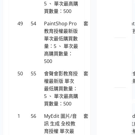
1130201
5 、 單次最高購
政管
買數量：500
理軟
49
54
PaintShop Pro
套
1,461
Pain
體工
教育授權最新版
教育
具
單次最低購買數
LP5-
量：5 、 單次最
1130201
高購買數量：
位學
500
習及
50
55
會聲會影教育授
套
1,461
知識
會聲
權最新版 單次
管理
權最
最低購買數量：
LP5-
5 、 單次最高購
1140201 
買數量：500
安_安
全管
1
56
MyEdit 圖片/音
套
1,541
MyEd
理與
訊 生成 全校教
訊 生
弱點
育授權 單次最
育授