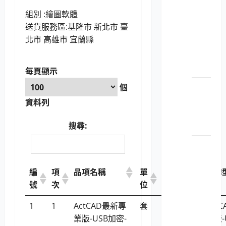
LP5-
組別 :繪圖軟體
114052
送貨服務區:基隆市 新北市 臺
個人
北市 高雄市 宜蘭縣
電腦
之顯
示器
每頁顯示
LP5-
個
114052
資料列
平板
電腦
搜尋:
LP5-
114052
彩色
編
項
品項名稱
單
決標單
廠牌
數位
號
次
位
價
相機
1
1
ActCAD最新專
套
18,402
Act
及數
業版-USB加密-
業版-
位攝