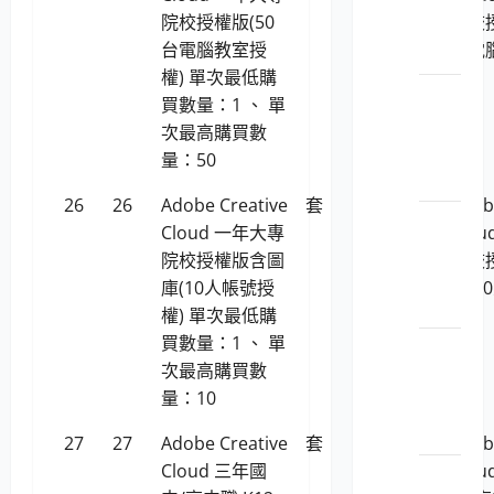
院校授權版(50
院校授
位攝
台電腦教室授
台電
影機
權) 單次最低購
權)
LP5-
買數量：1 、 單
112029
次最高購買數
平板
量：50
電腦
26
26
Adobe Creative
套
247,219
Adob
LP5-
Cloud 一年大專
Clo
112029
院校授權版含圖
院校
顯示
庫(10人帳號授
庫(1
卡
權) 單次最低購
權)
買數量：1 、 單
LP5-
次最高購買數
112029
量：10
儲存
媒體
27
27
Adobe Creative
套
395,551
Adob
Cloud 三年國
Clo
LP5-