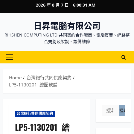
Skip
2026 年 8 月 7 日
6:00:32 AM
to
content
日昇電腦有限公司
RIHSHEN COMPUTING LTD 共同契約合作廠商、電腦買賣、網路整
合規劃及架設、設備維修
Primary
Menu
Home
台灣銀行共同供應契約
LP5-1130201 繪圖軟體
搜
台灣銀行共同供應契約
尋
關
LP5-1130201 繪
鍵