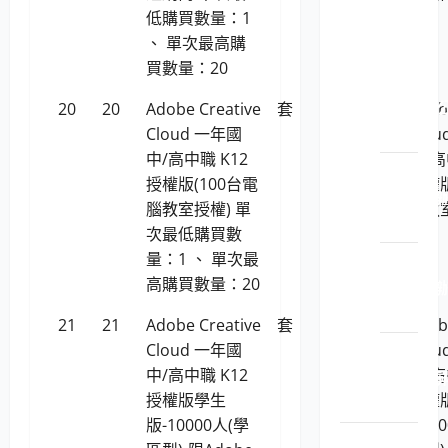
辦公桌
低購買數量：1
椅櫃屏
、 單次最高購
風
買數量：20
LP5-
114022 
20
20
Adobe Creative
套
146,916
Adob
文櫃
Cloud 一年國
Clo
中/高中職 K12
中/高
LP5-
授權版(100台電
授權版
114022 
腦教室授權) 單
腦教
公桌
次最低購買數
量：1 、 單次最
LP5-
高購買數量：20
114022 
公椅
21
21
Adobe Creative
套
3,296,411
Adob
Cloud 一年國
Clo
LP5-
中/高中職 K12
中/高
114022 
授權版學生
授權
風
版-10000人(學
版-1
舊台銀標