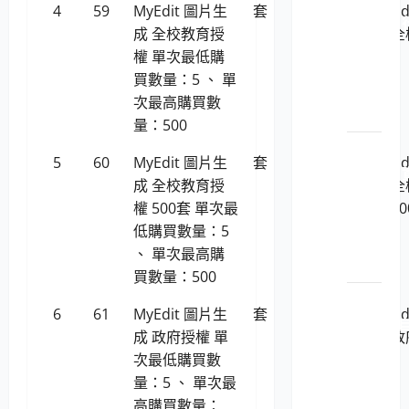
4
59
MyEdit 圖片生
套
1,027
MyE
1140201 
成 全校教育授
成 
政管
權 單次最低購
權
理軟
買數量：5 、 單
體工
次最高購買數
具
量：500
LP5-
5
60
MyEdit 圖片生
套
462,314
MyE
1140201 
成 全校教育授
成 
料庫
權 500套 單次最
權 5
暨備
低購買數量：5
份工
、 單次最高購
具
買數量：500
LP5-
6
61
MyEdit 圖片生
套
1,027
MyE
1140201 
成 政府授權 單
成 
由軟
次最低購買數
體暨
量：5 、 單次最
開發
高購買數量：