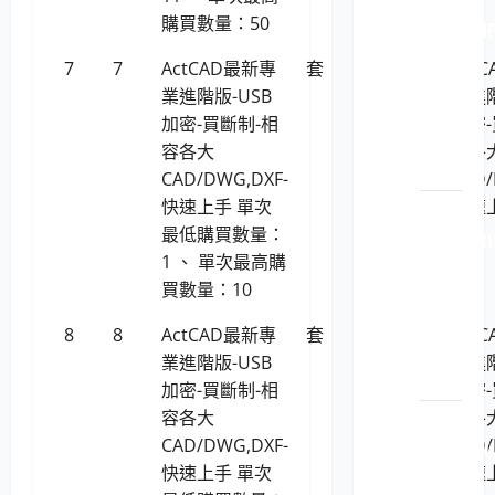
LP5-
購買數量：50
114051 H
原廠
7
7
ActCAD最新專
套
20,121
Act
原裝
業進階版-USB
業進階
印表
加密-買斷制-相
加密-
機耗
容各大
容各
材
CAD/DWG,DXF-
CAD/
快速上手 單次
快速
LP5-
最低購買數量：
114051 R
1 、 單次最高購
原廠
買數量：10
原裝
印表
8
8
ActCAD最新專
套
19,697
Act
機耗
業進階版-USB
業進階
材
加密-買斷制-相
加密-
容各大
容各
LP5-
CAD/DWG,DXF-
CAD/
114051 FU
快速上手 單次
快速
XEROX