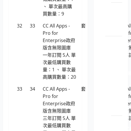
、 單次最高購
LP5-
買數量：9
113046
顯示
32
33
CC All Apps -
套
323,458
CC Al
卡
Pro for
Pro f
Enterprise政府
Ente
原廠原
版含無限圖庫
版含
裝印表
一年訂閱 5人 單
一年訂
機耗材
次最低購買數
LP5-
量：1 、 單次最
112040 
高購買數量：20
原廠
原裝
33
34
CC All Apps -
套
970,576
CC Al
印表
Pro for
Pro f
機耗
Enterprise政府
Ente
材
版含無限圖庫
版含
三年訂閱 5人 單
三年訂
LP5-
次最低購買數
112040 C