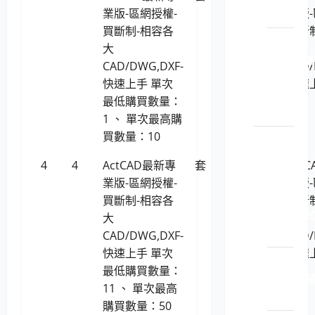
設備
業版-區網授權-
業版-
買斷制-相容各
買斷
LP5-
大
大
114015 儲
CAD/DWG,DXF-
CAD/
存系
快速上手 單次
快速
統設
最低購買數量：
備
1 、 單次最高購
買數量：10
電腦周
邊設備
4
4
ActCAD最新專
套
20,505
Act
用品
業版-區網授權-
業版-
LP5-
買斷制-相容各
買斷
114021 
大
大
表機
CAD/DWG,DXF-
CAD/
快速上手 單次
快速
LP5-
最低購買數量：
114021 
11 、 單次最高
描器
購買數量：50