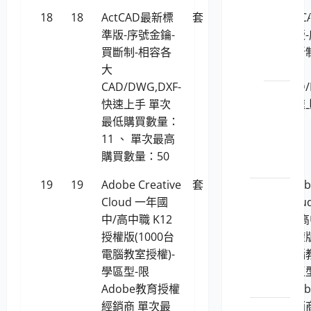
1150201
18
18
ActCAD最新標
套
11,313
Act
安_端
準版-序號金鑰-
準版-
點安
買斷制-相容各
買斷
全
大
大
CAD/DWG,DXF-
CAD/
LP5-
快速上手 單次
快速
1150201
最低購買數量：
安_網
11 、 單次最高
路安
購買數量：50
全
19
19
Adobe Creative
套
1,318,504
Adob
室內燈
Cloud 一年國
Clo
具
中/高中職 K12
中/高
LP5-
授權版(1000台
授權版
114047
電腦教室授權)-
電腦教
室內
學區型-限
學區
燈具
Adobe教育授權
Ado
經銷商 單次最
經銷