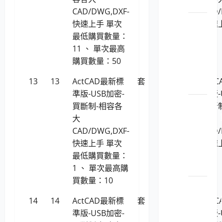
管理
CAD/DWG,DXF-
CAD/
LP5-
快速上手 單次
快速
1150201
最低購買數量：
政管
11 、 單次最高
理軟
購買數量：50
體工
13
13
ActCAD最新標
套
14,156
Act
具
準版-USB加密-
準版-
LP5-
買斷制-相容各
買斷
1150201
大
大
料庫
CAD/DWG,DXF-
CAD/
暨備
快速上手 單次
快速
份工
最低購買數量：
具
1 、 單次最高購
買數量：10
LP5-
1150201
14
14
ActCAD最新標
套
13,838
Act
由軟
準版-USB加密-
準版-