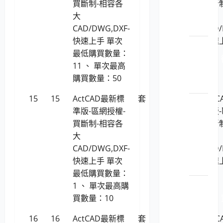
體暨
買斷制-相容各
買斷
開發
大
大
工具
CAD/DWG,DXF-
CAD/
快速上手 單次
快速
LP5-
最低購買數量：
1150201
11 、 單次最高
軟軟
購買數量：50
體
15
15
ActCAD最新標
套
16,684
Act
LP5-
準版-區網授權-
準版-
1150201
買斷制-相容各
買斷
工智
大
大
慧與
CAD/DWG,DXF-
CAD/
數據
快速上手 單次
快速
應用
最低購買數量：
LP5-
1 、 單次最高購
1150201
買數量：10
安_檔
16
16
ActCAD最新標
套
16,364
Act
案安