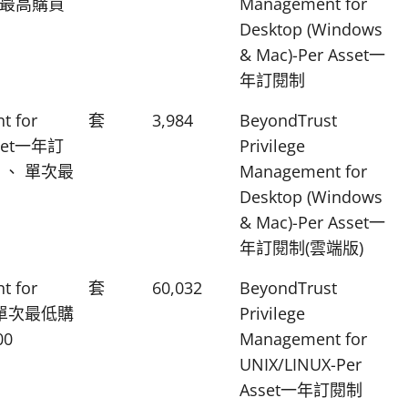
次最高購買
Management for
Desktop (Windows
& Mac)-Per Asset一
年訂閱制
t for
套
3,984
BeyondTrust
Asset一年訂
Privilege
 、 單次最
Management for
Desktop (Windows
& Mac)-Per Asset一
年訂閱制(雲端版)
t for
套
60,032
BeyondTrust
制 單次最低購
Privilege
0
Management for
UNIX/LINUX-Per
Asset一年訂閱制