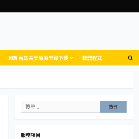
NEW 台銀共契原廠型錄下載
軟體程式
搜
尋
關
鍵
服務項目
字: