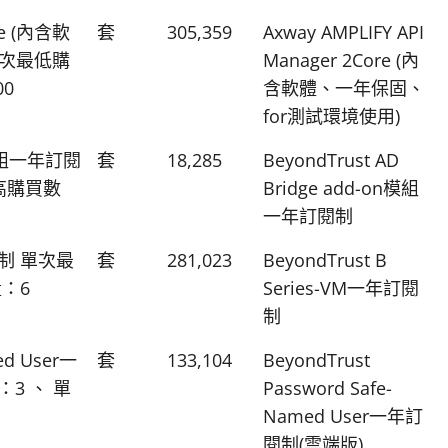
ore (內含軟
套
305,359
Axway AMPLIFY API
單次最低購
Manager 2Core (內
0
含軟體、一年保固、
for測試環境使用)
on模組一年訂閱
套
18,285
BeyondTrust AD
高購買數
Bridge add-on模組
一年訂閱制
訂閱制 單次最
套
281,023
BeyondTrust B
：6
Series-VM一年訂閱
制
ed User一
套
133,104
BeyondTrust
3 、 單
Password Safe-
Named User一年訂
閱制(雲端版)