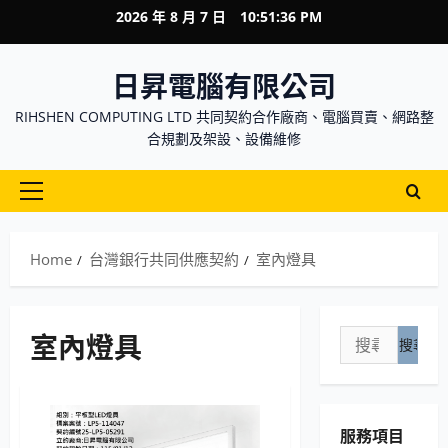
Skip
2026 年 8 月 7 日
10:51:37 PM
to
content
日昇電腦有限公司
RIHSHEN COMPUTING LTD 共同契約合作廠商、電腦買賣、網路整
合規劃及架設、設備維修
Primary
Menu
Home
台灣銀行共同供應契約
室內燈具
室內燈具
搜
尋
關
鍵
服務項目
字: