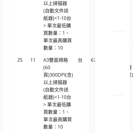
個人
以上掃描器
系統)
電腦
(自動文件送
之主
紙器)<1-10台
機
> 單次最低購
買數量：1、
LP5-
單次最高購買
113046 彩
數量：10
色數
位相
25
11
A3雙面規格
台
67,697
RICOH fi-
機及
(60
7460(支援
數位
頁)300DPI(含)
Linux作業
攝影
以上掃描器
統)
機
(自動文件送
紙器)<1-10台
LP5-
> 單次最低購
113046
買數量：1、
精簡
單次最高購買
型電
數量：10
腦