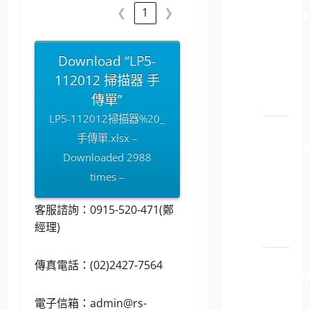
❮
1
❯
112040 K
原廠
原裝
Download “LP5-
印表
112012 掃描器 手
機耗
傳單”
材
LP5-112012掃描器%20_
LP5-
手傳單.xlsx –
114051 FU
Downloaded 2988
原廠
times –
原裝
印表
客服諮詢：0915-520-471(鄭
機耗
經理)
材
LP5-
傳真電話：(02)2427-7564
114051 H
原廠
電子信箱：
admin@rs-