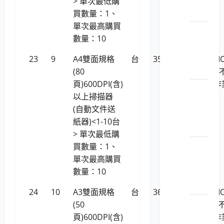
> 單次最低購
影機
買數量：1、
單次最高購買
LP5-
數量：10
112029
平板
23
9
A4雙面規格
台
35,181
虹光AVISI
電腦
(80
AD3100 
頁)600DPI(含)
援Linux作
LP5-
以上掃描器
系統)
112029
(自動文件送
顯示
紙器)<1-10台
卡
> 單次最低購
LP5-
買數量：1、
112029
單次最高購買
儲存
數量：10
媒體
24
10
A3雙面規格
台
36,247
虹光AVISI
LP5-
(50
AV5400 
113046
頁)600DPI(含)
援Linux作