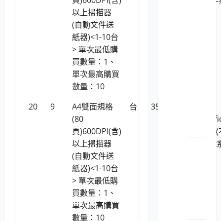
以上掃描器
系統)
電腦設
(自動文件送
備用品
紙器)<1-10台
（商用
> 單次最低購
電腦）
買數量：1、
LP5-
單次最高購買
112029
數量：10
個人
電腦
20
9
A4雙面規格
台
35,181
Plustek
之主
(80
SmartOffi
機
頁)600DPI(含)
PS3180U
以上掃描器
支援linux
LP5-
(自動文件送
統)
112029
紙器)<1-10台
個人
> 單次最低購
電腦
買數量：1、
之顯
單次最高購買
示器
數量：10