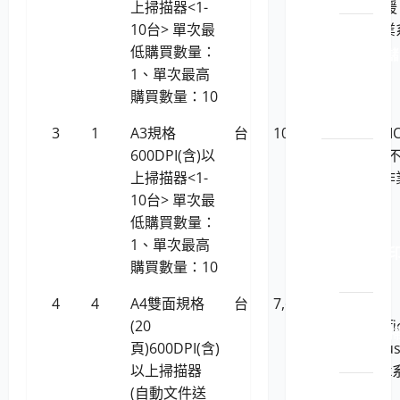
上掃描器<1-
HS(不支援
10台> 單次最
Linux作業
LP5-
低購買數量：
統)
114015 儲
1、單次最高
存系
購買數量：10
統設
備
3
1
A3規格
台
10,661
虹光AVISI
600DPI(含)以
FB5000 (
電腦周
上掃描器<1-
援Linux作
邊設備
10台> 單次最
系統)
用品
低購買數量：
LP5-
1、單次最高
114021 
購買數量：10
表機
4
4
A4雙面規格
台
7,676
Plustek
LP5-
(20
SmartOffi
114021 
頁)600DPI(含)
PS286Plu
描器
以上掃描器
支援linux
LP5-
(自動文件送
統)