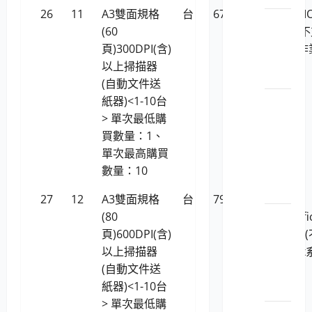
26
11
A3雙面規格
台
67,697
虹光AVISI
LP5-
(60
AI6070 (
113046
頁)300DPI(含)
援Linux作
平板
以上掃描器
系統)
電腦
(自動文件送
紙器)<1-10台
LP5-
> 單次最低購
113046
買數量：1、
個人
單次最高購買
電腦
數量：10
之顯
示器
27
12
A3雙面規格
台
79,957
Plustek
(80
SmartOffi
LP5-
頁)600DPI(含)
SC8016U
113046
以上掃描器
支援linux
筆
(自動文件送
統)
記型
紙器)<1-10台
電腦
> 單次最低購