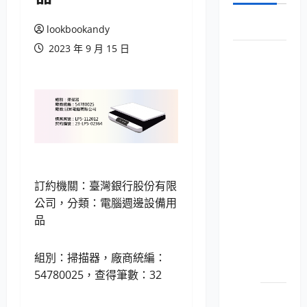
首頁
lookbookandy
2023 年 9 月 15 日
New台灣銀
行共同供
應契約
電腦設
備用品
（商用
電腦）
LP5-
訂約機關：臺灣銀行股份有限
114052
公司，分類：電腦週邊設備用
個人
品
電腦
之主
組別：掃描器，廠商統編：
機
54780025，查得筆數：32
LP5-