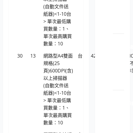
原裝
(自動文件送
印表
紙器)<1-10台
機耗
> 單次最低購
材
買數量：1、
單次最高購買
LP5-
數量：10
112040 B
原廠
30
13
網路型A4雙面
台
42,644
虹光AVISI
原裝
規格(25
AN360F 
印表
頁)600DPI(含)
援Linux作
機耗
以上掃描器
系統)
材
(自動文件送
紙器)<1-10台
LP5-
> 單次最低購
112040 R
買數量：1、
原廠
單次最高購買
原裝
數量：10
印表