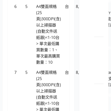
114051 H
6
5
A4雙面規格
台
8,955
HP HP
原廠
(25
ScanJet P
原裝
頁)300DPI(含)
2000 s2(
印表
以上掃描器
Linux作業
機耗
(自動文件送
統)
材
紙器)<1-10台
LP5-
> 單次最低購
114051 R
買數量：1、
原廠
單次最高購買
原裝
數量：10
印表
7
5
A4雙面規格
台
8,955
Kodak Ala
機耗
(25
E1030(不
材
頁)300DPI(含)
Linux作業
LP5-
以上掃描器
統)
114051 FU
(自動文件送
XEROX
紙器)<1-10台
原廠
> 單次最低購