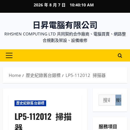
Skip
2026 年 8 月 7 日
10:40:11 AM
to
content
日昇電腦有限公司
RIHSHEN COMPUTING LTD 共同契約合作廠商、電腦買賣、網路整
合規劃及架設、設備維修
Primary
Menu
Home
歷史紀錄舊台銀標
LP5-112012 掃描器
搜
歷史紀錄舊台銀標
尋
關
LP5-112012 掃描
鍵
器
服務項目
字: