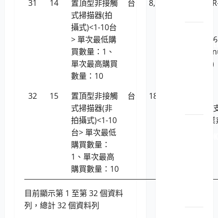
機耗
31
14
置頂型非接觸
台
8,529
INFOACER
材
式掃描器(拍
INQR &
攝式)<1-10台
DEVICE
LP5-
> 單次最低購
INQRVK16
112040 L
買數量：1、
(不支援Lin
原廠
單次最高購買
作業系統)
原裝
數量：10
印表
機耗
32
15
置頂型非接觸
台
18,795
RICOH
材
式掃描器(非
SV600(不
拍攝式)<1-10
Linux作業
LP5-
台> 單次最低
統)
112040 OK
購買數量：
原廠
1、單次最高
原裝
購買數量：10
印表
機耗
目前顯示第 1 至第 32 個資料
材
列，總計 32 個資料列
LP5-