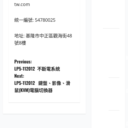
原裝
tw.com
印表
機耗
統一編號: 54780025
材
電腦軟
地址: 基隆市中正區觀海街48
體
號8樓
LP5-
1130201 
P
Previous:
圖軟
LP5-112012 不斷電系統
體
o
Next:
LP5-112012 鍵盤、影像、滑
LP5-
s
鼠(KVM)電腦切換器
1130201 
t
擬軟
體
n
LP5-
a
1130201 