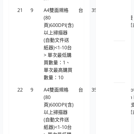
LP5-
21
9
A4雙面規格
台
35,181
RICOH fi-
112029
(80
8190(支援
筆
頁)600DPI(含)
Linux作業
記型
以上掃描器
統)
電腦
(自動文件送
LP5-
紙器)<1-10台
112029
> 單次最低購
精簡
買數量：1、
型電
單次最高購買
腦
數量：10
LP5-
22
9
A4雙面規格
台
35,181
全友Micro
112029
(80
ArtixScan 
彩色
頁)600DPI(含)
7200S(不
數位
以上掃描器
Linux作業
相機
(自動文件送
統)
及數
紙器)<1-10台
位攝