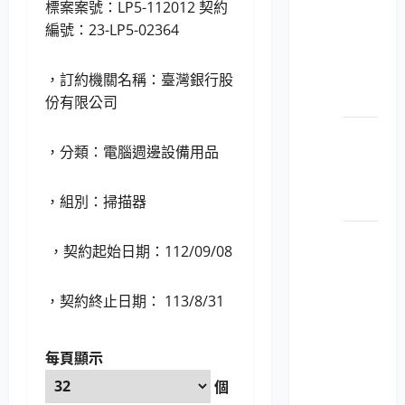
標案案號：LP5-112012 契約
114052
編號：23-LP5-02364
個人
電腦
之顯
，訂約機關名稱：臺灣銀行股
示器
份有限公司
LP5-
，分類：電腦週邊設備用品
114052
平板
，組別：掃描器
電腦
LP5-
，契約起始日期：112/09/08
114052
彩色
，契約終止日期： 113/8/31
數位
相機
及數
每頁顯示
位攝
個
影機