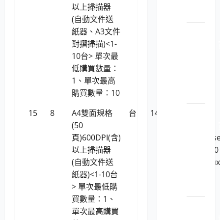
全管
以上掃描器
系統)
理
(自動文件送
紙器、A3文件
LP5-
對摺掃描)<1-
1150201
10台> 單次最
安_主
低購買數量：
機或
1、單次最高
網站
購買數量：10
安全
LP5-
15
8
A4雙面規格
台
14,392
HP HP
1150201
(50
ScanJet
安_安
頁)600DPI(含)
Enterpris
全管
以上掃描器
Flow 5000
理與
(自動文件送
(支援Linu
弱點
紙器)<1-10台
業系統)
評估
> 單次最低購
買數量：1、
LP5-
單次最高購買
1150201