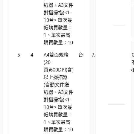
114021 
紙器、A3文件
斷電
對摺掃描)<1-
系統
10台> 單次最
低購買數量：
LP5-
1、單次最高
114021 
購買數量：10
盤、
影
5
4
A4雙面規格
台
7,676
虹光AVISI
像、
(20
AV332U (
滑鼠
頁)600DPI(含)
支援Linux
(KVM)
以上掃描器
業系統)
電腦
(自動文件送
切換
紙器、A3文件
器
對摺掃描)<1-
10台> 單次最
印表機
低購買數量：
耗材
1、單次最高
LP5-
購買數量：10