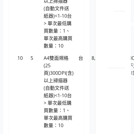
以上掃描器
統)
材
(自動文件送
紙器)<1-10台
LP5-
> 單次最低購
114051 O
買數量：1、
原廠
單次最高購買
原裝
數量：10
印表
機耗
10
5
A4雙面規格
台
8,955
虹光AVISI
材
(25
AD130 (
頁)300DPI(含)
援Linux作
電腦軟
以上掃描器
系統)
體
(自動文件送
LP5-
紙器)<1-10台
1150201
> 單次最低購
位學
買數量：1、
習及
單次最高購買
知識
數量：10
管理