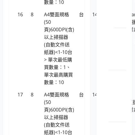
數量：10
安_端
點安
16
8
A4雙面規格
台
14,392
Kodak Ala
全
(50
S2050(支
頁)600DPI(含)
Linux作業
LP5-
以上掃描器
統)
1150201
(自動文件送
安_網
紙器)<1-10台
路安
> 單次最低購
全
買數量：1、
單次最高購買
室內燈
數量：10
具
LP5-
17
8
A4雙面規格
台
14,392
RICOH fi-
114047
(50
8150U(支
室內
頁)600DPI(含)
Linux作業
燈具
以上掃描器
統)
(自動文件送
辦公桌
紙器)<1-10台