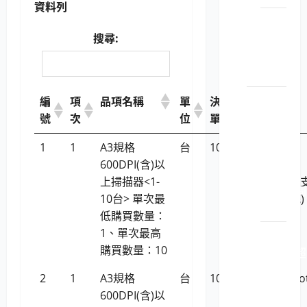
資料列
LP5-
114052
搜尋:
顯示
卡
電腦設
編
項
品項名稱
單
決標
廠牌型號
備用品
號
次
位
單價
（企業
1
1
A3規格
台
10,661
Plustek
電腦）
600DPI(含)以
OpticPro
LP5-
上掃描器<1-
A320E(不
114015 伺
10台> 單次最
linux系統)
服器
低購買數量：
1、單次最高
LP5-
購買數量：10
114015 超
融合
2
1
A3規格
台
10,661
全友Micro
系統
600DPI(含)以
XT5750
設備