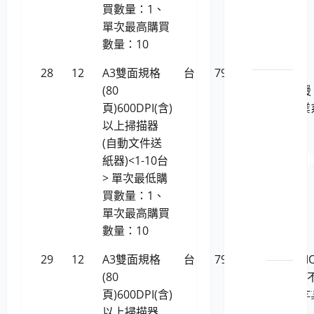
LP5-
買數量：1、
113046
單次最高購買
顯示
數量：10
卡
28
12
A3雙面規格
台
79,957
RICOH fi-
原廠原
(80
7480(支援
裝印表
頁)600DPI(含)
Linux作業
機耗材
以上掃描器
統)
LP5-
(自動文件送
112040 
紙器)<1-10台
原廠
> 單次最低購
原裝
買數量：1、
印表
單次最高購買
機耗
數量：10
材
29
12
A3雙面規格
台
79,957
虹光AVISI
LP5-
(80
AD6090 
112040 C
頁)600DPI(含)
援Linux作
原廠
以上掃描器
系統)