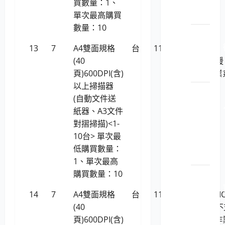
開發
買數量：1、
工具
單次最高購買
數量：10
LP5-
1150201
13
7
A4雙面規格
台
11,727
RICOH fi-
軟軟
(40
800R(支援
體
頁)600DPI(含)
Linux作業
以上掃描器
統)
LP5-
(自動文件送
1150201
紙器、A3文件
工智
對摺掃描)<1-
慧與
10台> 單次最
數據
低購買數量：
應用
1、單次最高
購買數量：10
LP5-
1150201
14
7
A4雙面規格
台
11,727
虹光AVISI
安_檔
(40
AD240 (
案安
頁)600DPI(含)
援Linux作