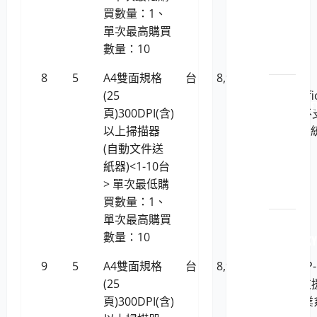
原裝
買數量：1、
印表
單次最高購買
機耗
數量：10
材
8
5
A4雙面規格
台
8,955
Plustek
LP5-
(25
SmartOffi
114051 L
頁)300DPI(含)
PS30D(不
原廠
以上掃描器
援linux系
原裝
(自動文件送
印表
紙器)<1-10台
機耗
> 單次最低購
材
買數量：1、
單次最高購買
LP5-
數量：10
114051 K
原廠
9
5
A4雙面規格
台
8,955
RICOH SP-
原裝
(25
1130N(支
印表
頁)300DPI(含)
Linux作業
機耗