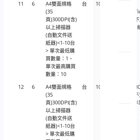
11
6
A4雙面規格
台
10,128
Plustek
LP5-
(35
SmartOffi
1150201
頁)300DPI(含)
PL4080(
政管
以上掃描器
援linux系
理軟
(自動文件送
體工
紙器)<1-10台
具
> 單次最低購
LP5-
買數量：1、
1150201
單次最高購買
料庫
數量：10
暨備
12
6
A4雙面規格
台
10,128
虹光AVISI
份工
(35
AD230 (
具
頁)300DPI(含)
援Linux作
LP5-
以上掃描器
系統)
1150201
(自動文件送
由軟
紙器)<1-10台
體暨
> 單次最低購