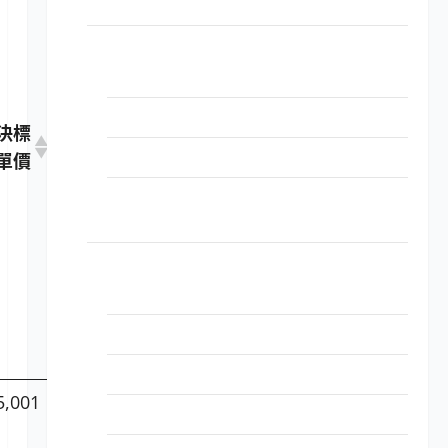
LP5-114015 儲存系統設備
電腦周邊設備用品
LP5-114021 印表機
LP5-114021 掃描器
決標
廠牌型
產
環
LP5-114021 不斷電系統
單價
號
地
保
證
LP5-114021 鍵盤、影像、滑鼠(KVM)電腦切
號
換器
印表機耗材
LP5-114051 HP原廠原裝印表機耗材
LP5-114051 RICOH原廠原裝印表機耗材
LP5-114051 FUJI-XEROX原廠原裝印表機耗材
5,001
Lexmark
中
LP5-114051 LEXMARK原廠原裝印表機耗材
50F3H0E
國