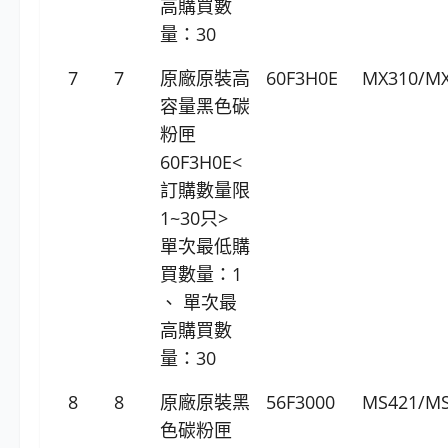
高購買數
量：30
7
7
原廠原裝高
60F3H0E
MX310/MX
容量黑色碳
粉匣
60F3H0E<
訂購數量限
1~30只>
單次最低購
買數量：1
、 單次最
高購買數
量：30
8
8
原廠原裝黑
56F3000
MS421/MS
色碳粉匣