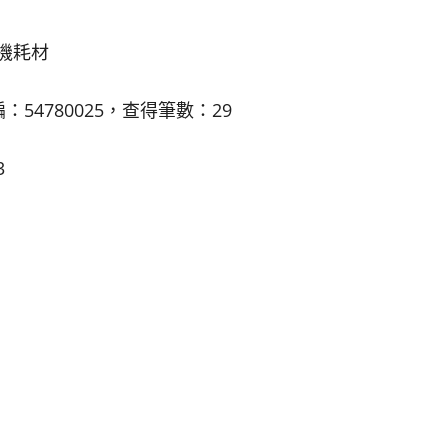
機耗材
54780025，查得筆數：29
3