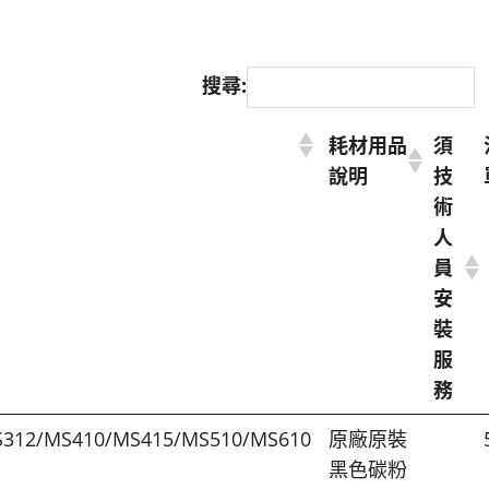
搜尋:
耗材用品
須
說明
技
術
人
員
安
裝
服
務
312/MS410/MS415/MS510/MS610
原廠原裝
黑色碳粉