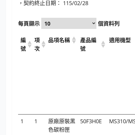
，契約終止日期： 115/02/28
每頁顯示
個資料列
編
項
品項名稱
產品編
適用機型
號
次
號
1
1
原廠原裝黑
50F3H0E
MS310/MS
色碳粉匣