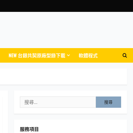
NEW 台銀共契原廠型錄下載
軟體程式
搜
尋
關
鍵
服務項目
字: