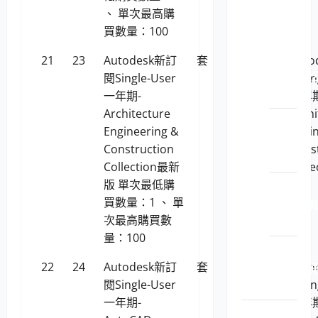
辦公桌
、 單次最高購
椅櫃屏
買數量：100
風
LP5-
21
23
Autodesk新訂
套
106,910
Aut
114022 
閱Single-User
閱Sin
文櫃
一年期-
一年期
Architecture
Archi
LP5-
Engineering &
Engi
114022 
Construction
Cons
公桌
Collection最新
Coll
版 單次最低購
版
LP5-
買數量：1 、 單
114022 
次最高購買數
公椅
量：100
LP5-
22
24
Autodesk新訂
套
67,279
114022 
Aut
閱Single-User
風
閱Sin
一年期-
一年期
舊台銀標