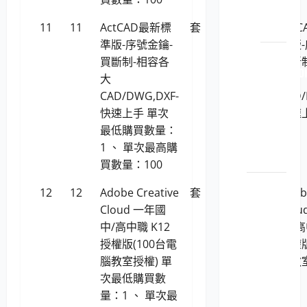
機耗
11
11
ActCAD最新標
套
11,729
材
Act
準版-序號金鑰-
準版-
LP5-
買斷制-相容各
買斷
114051 O
大
大
原廠
CAD/DWG,DXF-
CAD/
原裝
快速上手 單次
快速
印表
最低購買數量：
機耗
1 、 單次最高購
材
買數量：100
電腦軟
12
12
Adobe Creative
套
148,332
Adob
體
Cloud 一年國
Clo
LP5-
中/高中職 K12
中/高
1150201
授權版(100台電
授權版
位學
腦教室授權) 單
腦教
習及
次最低購買數
知識
量：1 、 單次最