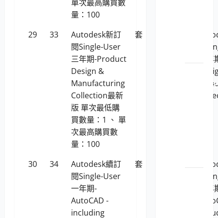
單次最高購買數
113046
量：100
個人
電腦
29
33
Autodesk新訂
套
402,663
Aut
之主
閱Single-User
閱Sin
機
三年期-Product
三年期
Design &
Desi
LP5-
Manufacturing
Manu
113046 彩
Collection最新
Coll
色數
版 單次最低購
版
位相
買數量：1 、 單
機及
次最高購買數
數位
量：100
攝影
機
30
34
Autodesk續訂
套
68,313
Aut
閱Single-User
閱Sin
LP5-
一年期-
一年期
113046
AutoCAD -
Auto
精簡
including
inclu
型電