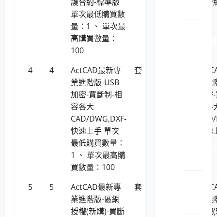
護合約-標準版
護合
設備
單次最低購買數
量：1 、 單次最
LP5-
高購買數量：
114015 儲
100
存系
統設
4
4
ActCAD最新專
套
20,222
Act
備
業進階版-USB
業進階
加密-買斷制-相
加密-
電腦周
容各大
容各
邊設備
CAD/DWG,DXF-
CAD/
用品
快速上手 單次
快速
LP5-
最低購買數量：
114021 
1 、 單次最高購
表機
買數量：100
LP5-
5
5
ActCAD最新專
套
29,515
Act
114021 
業進階版-區網
業進
描器
授權(新購)-買斷
授權(