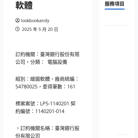
軟體
服務項目
字:
首頁
lookbookandy
2025 年 5 月 20 日
New台灣銀
行共同供
應契約
訂約機關：臺灣銀行股份有限
電腦設
公司，分類： 電腦設備
備用品
（商用
組別：繪圖軟體，廠商統編：
電腦）
54780025，查得筆數：161
LP5-
114052
標案案號：LP5-1140201 契
個人
約編號：1140201-014
電腦
之主
機
，訂約機關名稱：臺灣銀行股
份有限公司