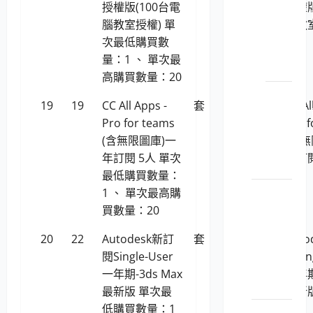
授權版(100台電
授權版
1150201
腦教室授權) 單
腦教
安_端
次最低購買數
點安
量：1 、 單次最
全
高購買數量：20
LP5-
19
19
CC All Apps -
套
189,707
CC Al
1150201
Pro for teams
Pro f
安_網
(含無限圖庫)一
(含無
路安
年訂閱 5人 單次
年訂閱
全
最低購買數量：
室內燈
1 、 單次最高購
具
買數量：20
LP5-
20
22
Autodesk新訂
套
57,366
Aut
114047
閱Single-User
閱Sin
室內
一年期-3ds Max
一年期
燈具
最新版 單次最
最新
低購買數量：1