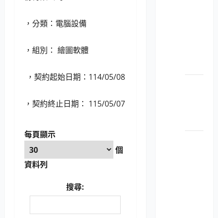
LP5-
114052
，分類：電腦設備
個人
電腦
，組別： 繪圖軟體
之顯
示器
，契約起始日期：114/05/08
LP5-
114052
，契約終止日期： 115/05/07
平板
電腦
每頁顯示
LP5-
個
114052
彩色
資料列
數位
搜尋:
相機
及數
位攝