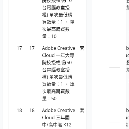
院校授權版(10
院校授
全管
台電腦教室授
台電
理
權) 單次最低購
權)
買數量：1 、 單
LP5-
次最高購買數
1150201
量：10
安_主
機或
17
17
Adobe Creative
套
535,986
Adob
網站
Cloud 一年大專
Clo
安全
院校授權版(50
院校授
台電腦教室授
台電
LP5-
權) 單次最低購
權)
1150201
買數量：1 、 單
安_安
次最高購買數
全管
量：50
理與
弱點
18
18
Adobe Creative
套
399,383
Adob
評估
Cloud 三年國
Clo
中/高中職 K12
中/高
LP5-