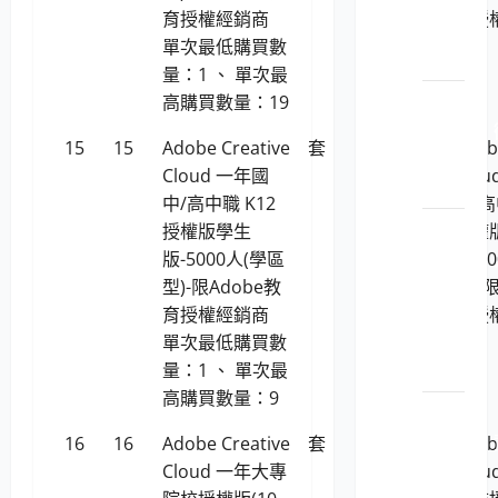
體暨
育授權經銷商
育授
開發
單次最低購買數
工具
量：1 、 單次最
LP5-
高購買數量：19
1150201
15
15
Adobe Creative
套
4,044,479
Adob
軟軟
Cloud 一年國
Clo
體
中/高中職 K12
中/高
LP5-
授權版學生
授權
1150201
版-5000人(學區
版-5
工智
型)-限Adobe教
型)-
慧與
育授權經銷商
育授
數據
單次最低購買數
應用
量：1 、 單次最
高購買數量：9
LP5-
1150201
16
16
Adobe Creative
套
98,170
Adob
安_檔
Cloud 一年大專
Clo
案安