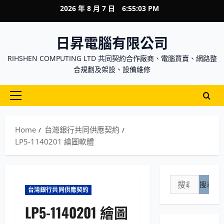
Skip
2026 年 8 月 7 日
6:55:04 PM
to
content
日昇電腦有限公司
RIHSHEN COMPUTING LTD 共同契約合作廠商、電腦買賣、網路整
合規劃及架設、設備維修
Primary
Menu
Home
台灣銀行共同供應契約
LP5-1140201 繪圖軟體
搜
台灣銀行共同供應契約
尋
關
LP5-1140201 繪圖
鍵