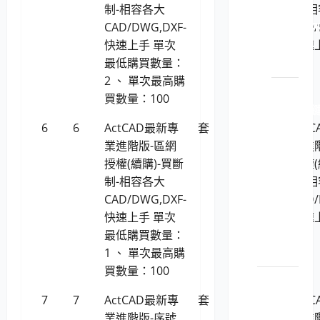
LP5-
制-相容各大
制-
114021 
CAD/DWG,DXF-
CAD/
斷電
快速上手 單次
快速
系統
最低購買數量：
2 、 單次最高購
LP5-
買數量：100
114021 
盤、
6
6
ActCAD最新專
套
29,515
Act
影
業進階版-區網
業進
像、
授權(續購)-買斷
授權(
滑鼠
制-相容各大
制-
(KVM)
CAD/DWG,DXF-
CAD/
電腦
快速上手 單次
快速
切換
最低購買數量：
器
1 、 單次最高購
買數量：100
印表機
耗材
7
7
ActCAD最新專
套
17,594
Act
業進階版-序號
業進