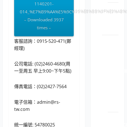
1140201-
LP5-
014_%E7%B9%AA%E5%9C%96%E8%BB%9F%E9%AB%9
113046
– Downloaded 3937
顯示
times –
卡
原廠原
客服諮詢：0915-520-471(鄭
裝印表
經理)
機耗材
LP5-
公司電話: (02)2460-4680(周
112040 
一至周五 早上9:00~下午5點)
原廠
原裝
傳真電話：(02)2427-7564
印表
機耗
電子信箱：
admin@rs-
材
tw.com
LP5-
112040 C
統一編號: 54780025