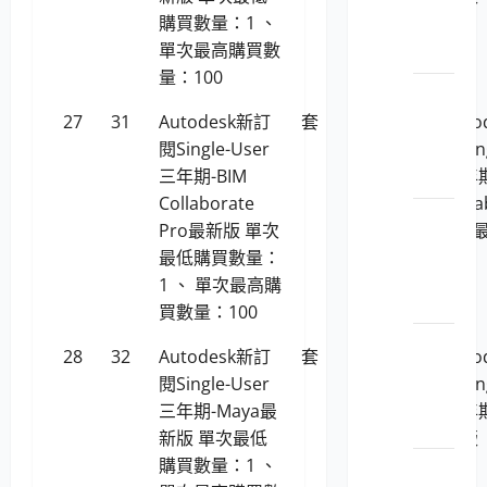
購買數量：1 、
位攝
單次最高購買數
影機
量：100
LP5-
112029
27
31
Autodesk新訂
套
134,678
Aut
平板
閱Single-User
閱Sin
電腦
三年期-BIM
三年期
Collaborate
Colla
LP5-
Pro最新版 單次
Pro
112029
最低購買數量：
顯示
1 、 單次最高購
卡
買數量：100
LP5-
28
32
Autodesk新訂
套
249,338
Aut
112029
閱Single-User
閱Sin
儲存
三年期-Maya最
三年期
媒體
新版 單次最低
新版
購買數量：1 、
LP5-