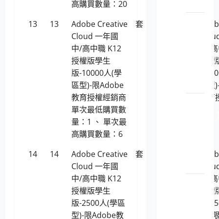
管理
高購買數量：20
LP5-
13
13
Adobe Creative
套
3,328,382
Adob
1150201
Cloud 一年國
Clo
政管
中/高中職 K12
中/高
理軟
授權版學生
授權
體工
版-10000人(學
版-1
具
區型)-限Adobe
區型)
教育授權經銷商
教育
LP5-
單次最低購買數
1150201
量：1 、 單次最
料庫
高購買數量：6
暨備
份工
14
14
Adobe Creative
套
1,248,129
Adob
具
Cloud 一年國
Clo
中/高中職 K12
中/高
LP5-
授權版學生
授權
1150201
版-2500人(學區
版-2
由軟
型)-限Adobe教
型)-