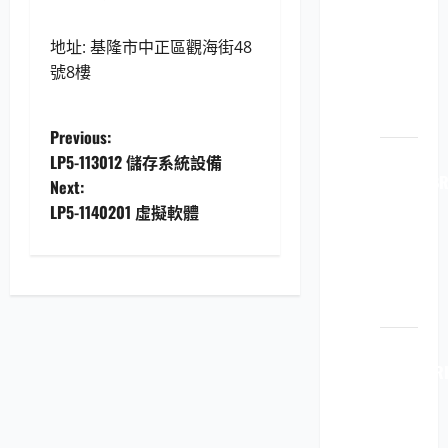
原廠
原裝
地址: 基隆市中正區觀海街48
印表
號8樓
機耗
材
P
Previous:
LP5-
LP5-113012 儲存系統設備
o
112040 B
Next:
原廠
LP5-1140201 虛擬軟體
s
原裝
印表
t
機耗
n
材
a
LP5-
112040 R
v
原廠
原裝
i
印表