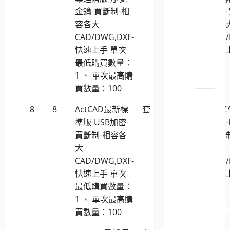
LP5-
金鑰-買斷制-相
金鑰-
114051 H
容各大
容各
原廠
CAD/DWG,DXF-
CAD/
原裝
快速上手 單次
快速
印表
最低購買數量：
機耗
1 、 單次最高購
材
買數量：100
LP5-
8
8
ActCAD最新標
套
14,257
Act
114051 R
準版-USB加密-
準版-
原廠
買斷制-相容各
買斷
原裝
大
大
印表
CAD/DWG,DXF-
CAD/
機耗
快速上手 單次
快速
材
最低購買數量：
LP5-
1 、 單次最高購
114051 FU
買數量：100
XEROX