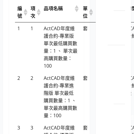
影機
編
項
品項名稱
單
決標單
廠牌
號
次
位
價
LP5-
114052
1
1
ActCAD年度維
套
6,158
Act
顯示
護合約-專業版
護合
卡
單次最低購買數
電腦設
量：1 、 單次最
備用品
高購買數量：
（企業
100
電腦）
2
2
ActCAD年度維
套
6,158
Act
LP5-
護合約-專業進
護合
114015 伺
階版 單次最低
階版
服器
購買數量：1 、
單次最高購買數
LP5-
量：100
114015 超
融合
3
3
ActCAD年度維
套
5,096
Act
系統