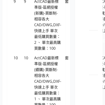
9
9
ActCAD最新標
套
22,083
Act
原廠
準版-區網授權
準版
原裝
(新購)-買斷制-
(新購
印表
相容各大
相容
機耗
CAD/DWG,DXF-
CAD/
材
快速上手 單次
快速
LP5-
最低購買數量：
114051 L
2 、 單次最高購
原廠
買數量：100
原裝
10
10
ActCAD最新標
套
22,083
Act
印表
準版-區網授權
準版
機耗
(續購)-買斷制-
(續購
材
相容各大
相容
LP5-
CAD/DWG,DXF-
CAD/
114051 K
快速上手 單次
快速
原廠
最低購買數量：
原裝
1 、 單次最高購
印表
買數量：100