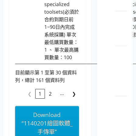
specialized
speci
腦
toolsets(必須於
tool
LP5-
合約到期日前
合約
113046
1~90日內完成
1~9
平板
系統採購) 單次
系統
電腦
最低購買數量：
1 、 單次最高購
LP5-
買數量：100
113046
個人
目前顯示第 1 至第 30 個資料
電腦
列，總計 161 個資料列
之顯
示器
…
❮
1
2
❯
LP5-
113046
Download
筆
“1140201繪圖軟體_
記型
手傳單”
電腦