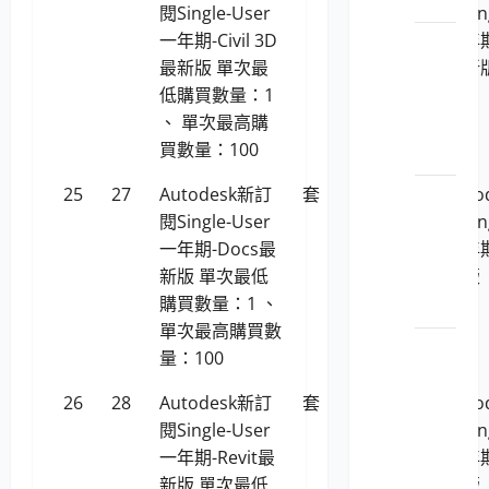
示器
閱Single-User
閱Sin
一年期-Civil 3D
一年期-
LP5-
最新版 單次最
最新
112029
低購買數量：1
筆
、 單次最高購
記型
買數量：100
電腦
25
27
Autodesk新訂
套
23,291
Aut
LP5-
閱Single-User
閱Sin
112029
一年期-Docs最
一年期
精簡
新版 單次最低
新版
型電
購買數量：1 、
腦
單次最高購買數
LP5-
量：100
112029
26
28
Autodesk新訂
套
87,694
彩色
Aut
閱Single-User
數位
閱Sin
一年期-Revit最
相機
一年期
新版 單次最低
及數
新版