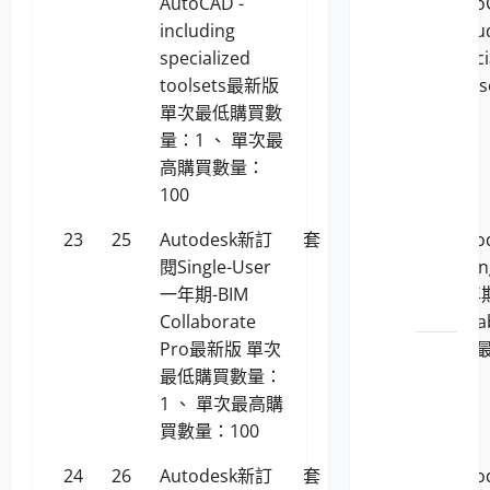
AutoCAD -
Auto
歷史紀錄
including
inclu
電腦設
specialized
speci
備用品
toolsets最新版
tool
（商用
單次最低購買數
電腦）
量：1 、 單次最
高購買數量：
LP5-
100
112029
個人
23
25
Autodesk新訂
套
43,554
Aut
電腦
閱Single-User
閱Sin
之主
一年期-BIM
一年期
機
Collaborate
Colla
Pro最新版 單次
Pro
LP5-
最低購買數量：
112029
1 、 單次最高購
個人
買數量：100
電腦
之顯
24
26
Autodesk新訂
套
83,635
Aut