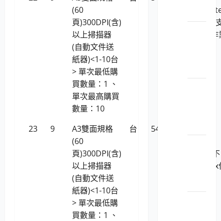
(60
友/Microt
影機
頁)300DPI(含)
S6570(不
LP5-
以上掃描器
援Linux作
112029
(自動文件送
系統)
平板
紙器)<1-10台
電腦
> 單次最低購
買數量：1 、
LP5-
單次最高購買
112029
數量：10
顯示
卡
23
9
A3雙面規格
台
54,904
虹光
(60
AVISION
LP5-
頁)300DPI(含)
AI6070 (不
112029
以上掃描器
支援Linux
儲存
(自動文件送
業系統)
媒體
紙器)<1-10台
LP5-
> 單次最低購
113046
買數量：1 、