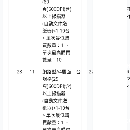
LP5-
(80
AVISION
113046
頁)600DPI(含)
AD6090 (
顯示
以上掃描器
支援Linux
卡
(自動文件送
業系統)
紙器)<1-10台
原廠原
> 單次最低購
裝印表
買數量：1 、
機耗材
單次最高購買
LP5-
數量：10
112040 
28
11
網路型A4雙面
台
27,612
Canon DR
原廠
規格(25
S350NW/
原裝
頁)600DPI(含)
支援Linux
印表
以上掃描器
機耗
(自動文件送
材
紙器)<1-10台
LP5-
> 單次最低購
112040 C
買數量：1 、
原廠
單次最高購買