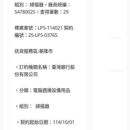
114052
組別： 掃描器，廠商統編：
個人
54780025，查得筆數：29
電腦
之顯
標案案號：LP5-114021 契約
示器
編號：25-LP5-03765
LP5-
114052
送貨服務區:基隆市
平板
電腦
，訂約機關名稱：臺灣銀行股
份有限公司
LP5-
114052
，分類：電腦週邊設備用品
彩色
數位
相機
，組別： 掃描器
及數
位攝
，契約起始日期：114/10/01
影機