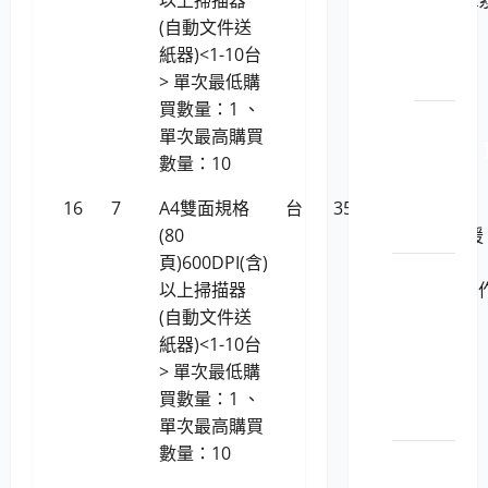
安_端
(自動文件送
統)
點安
紙器)<1-10台
全
> 單次最低購
買數量：1 、
LP5-
單次最高購買
1150201
數量：10
安_網
路安
16
7
A4雙面規格
台
35,181
Ricoh fi-
全
(80
8190(支援
頁)600DPI(含)
Linux
室內燈
以上掃描器
(Ubuntu)
具
(自動文件送
業系統)
LP5-
紙器)<1-10台
114047
> 單次最低購
室內
買數量：1 、
燈具
單次最高購買
數量：10
辦公桌