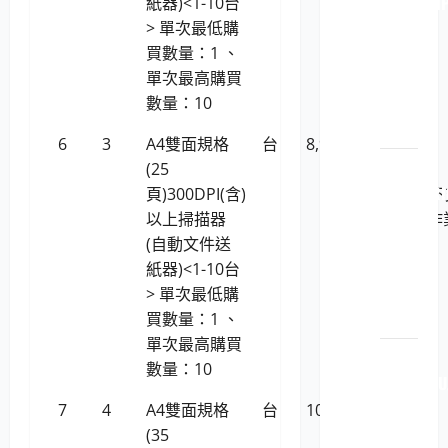
114051 H
紙器)<1-10台
原廠
> 單次最低購
原裝
買數量：1 、
印表
單次最高購買
機耗
數量：10
材
6
3
A4雙面規格
台
8,955
虹光
LP5-
(25
AVISION
114051 R
頁)300DPI(含)
AD130 (
原廠
以上掃描器
援Linux作
原裝
(自動文件送
系統)
印表
紙器)<1-10台
機耗
> 單次最低購
材
買數量：1 、
單次最高購買
LP5-
數量：10
114051 FU
XEROX
7
4
A4雙面規格
台
10,128
虹光
原廠
(35
AVISION