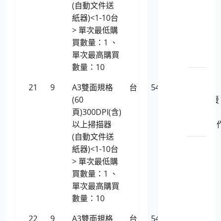
(自動文件送
LP5-
紙器)<1-10台
112029
> 單次最低購
筆
買數量：1 、
記型
單次最高購買
電腦
數量：10
LP5-
21
9
A3雙面規格
台
54,904
Ricoh fi-
112029
(60
7460(支援
精簡
頁)300DPI(含)
Linux
型電
以上掃描器
(Ubuntu)
腦
(自動文件送
業系統)
LP5-
紙器)<1-10台
112029
> 單次最低購
彩色
買數量：1 、
數位
單次最高購買
相機
數量：10
及數
22
9
A3雙面規格
台
54,904
全
位攝