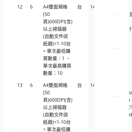
開發
12
6
A4雙面規格
台
14,286
Ricoh fi-
工具
(50
8150U(支
LP5-
頁)600DPI(含)
Linux
1150201
以上掃描器
(Ubuntu)
軟軟
(自動文件送
業系統)
體
紙器)<1-10台
> 單次最低購
LP5-
買數量：1 、
1150201
單次最高購買
工智
數量：10
慧與
數據
13
6
A4雙面規格
台
14,286
全
應用
(50
友/Microt
頁)600DPI(含)
ArtixScan
LP5-
以上掃描器
DI 6250S
1150201
(自動文件送
支援Linux
安_檔
紙器)<1-10台
業系統)
案安
> 單次最低購