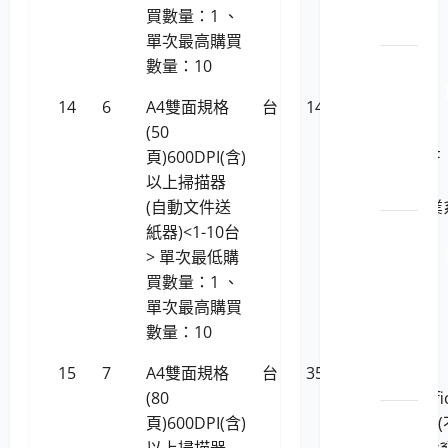
全管
買數量：1 、
理
單次最高購買
LP5-
數量：10
1150201
14
6
A4雙面規格
台
14,286
虹光
安_主
(50
AVISION
機或
頁)600DPI(含)
AD345GF
網站
以上掃描器
(不支援
安全
(自動文件送
Linux作業
LP5-
紙器)<1-10台
統)
1150201
> 單次最低購
安_安
買數量：1 、
全管
單次最高購買
理與
數量：10
弱點
15
7
A4雙面規格
台
35,181
Plustek
評估
(80
SmartOffi
LP5-
頁)600DPI(含)
PS3180U
1150201
以上掃描器
支援linux