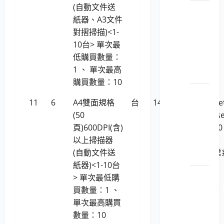
(自動文件送
業系統)
LP5-
紙器、A3文件
1150201
對摺掃描)<1-
政管
10台> 單次最
理軟
低購買數量：
體工
1 、 單次最高
具
購買數量：10
LP5-
11
6
A4雙面規格
台
14,286
HP ScanJe
1150201
(50
Enterpris
料庫
頁)600DPI(含)
Flow 5000
暨備
以上掃描器
s5(支援
份工
(自動文件送
Linux作業
具
紙器)<1-10台
統)
LP5-
> 單次最低購
1150201
買數量：1 、
由軟
單次最高購買
體暨
數量：10