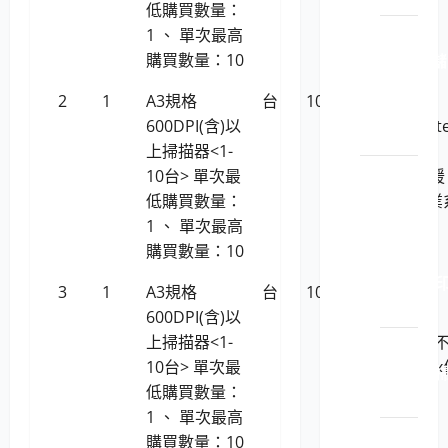
低購買數量：
LP5-
1 、 單次最高
114015 儲
購買數量：10
存系
2
1
A3規格
台
10,661
全
統設
600DPI(含)以
友/Microt
備
上掃描器<1-
XT5750
電腦周
10台> 單次最
HS(不支援
邊設備
低購買數量：
Linux作業
用品
1 、 單次最高
統)
購買數量：10
LP5-
114021 
3
1
A3規格
台
10,661
虹光
表機
600DPI(含)以
AVISION
上掃描器<1-
FB5100 (
LP5-
10台> 單次最
支援Linux
114021 
低購買數量：
業系統)
描器
1 、 單次最高
LP5-
購買數量：10