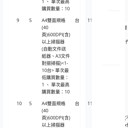
1 、 單次最高
材
購買數量：10
LP5-
9
5
A4雙面規格
台
11,727
Ricoh fi-
114051 O
(40
800R(支援
原廠
頁)600DPI(含)
Linux
原裝
以上掃描器
(Ubuntu)
印表
(自動文件送
業系統)
機耗
紙器、A3文件
材
對摺掃描)<1-
10台> 單次最
電腦軟
低購買數量：
體
1 、 單次最高
LP5-
購買數量：10
1150201
位學
10
5
A4雙面規格
台
11,727
虹光
習及
(40
AVISION
知識
頁)600DPI(含)
AD345G (
管理
以上掃描器
支援Linux