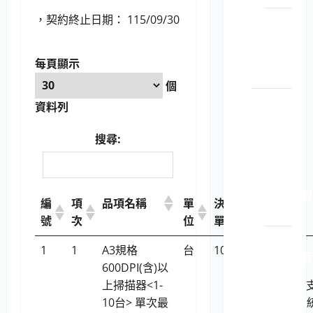
，契約終止日期： 115/09/30
LP5-
114052
顯示
每頁顯示
卡
個
電腦設
資料列
備用品
（企業
搜尋:
電腦）
LP5-
114015 伺
編
項
品項名稱
單
決標
廠牌型號
服器
號
次
位
單價
LP5-
1
1
A3規格
台
10,661
Plustek
114015 超
600DPI(含)以
OpticPro
融合
上掃描器<1-
A320E(不
系統
10台> 單次最
援linux系
設備