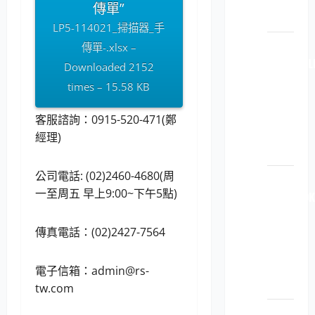
機耗
傳單”
材
LP5-114021_掃描器_手
LP5-
傳單-.xlsx –
112040 L
Downloaded 2152
原廠
times – 15.58 KB
原裝
印表
客服諮詢：0915-520-471(鄭
機耗
經理)
材
公司電話: (02)2460-4680(周
LP5-
一至周五 早上9:00~下午5點)
112040 OK
原廠
原裝
傳真電話：(02)2427-7564
印表
機耗
電子信箱：
admin@rs-
材
tw.com
LP5-