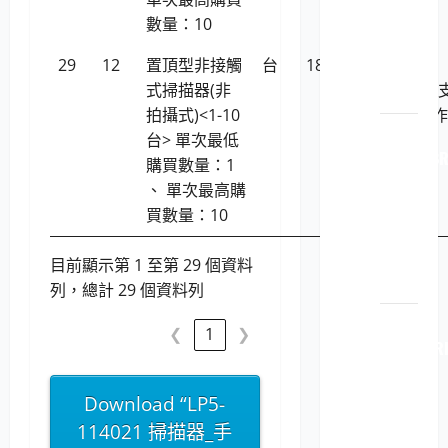
原裝
數量：10
印表
29
12
置頂型非接觸
台
18,795
Ricoh
機耗
式掃描器(非
SV600(不
材
拍攝式)<1-10
援LINUX作
LP5-
台> 單次最低
業系統)
112040 B
購買數量：1
原廠
、 單次最高購
原裝
買數量：10
印表
機耗
目前顯示第 1 至第 29 個資料
材
列，總計 29 個資料列
LP5-
❮
1
❯
112040 R
原廠
原裝
Download “LP5-
印表
114021 掃描器_手