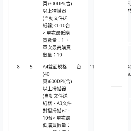
原裝
頁)300DPI(含)
AD230 (
印表
以上掃描器
援Linux作
機耗
(自動文件送
系統)
材
紙器)<1-10台
> 單次最低購
LP5-
買數量：1 、
114051 L
單次最高購買
原廠
數量：10
原裝
印表
8
5
A4雙面規格
台
11,727
Canon R4
機耗
(40
不支援Linu
材
頁)600DPI(含)
以上掃描器
LP5-
(自動文件送
114051 K
紙器、A3文件
原廠
對摺掃描)<1-
原裝
10台> 單次最
印表
低購買數量：
機耗