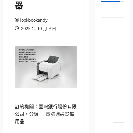
器
首頁
lookbookandy
New台灣銀
2025 年 10 月 9 日
行共同供
應契約
電腦設
備用品
（商用
電腦）
LP5-
114052
個人
電腦
訂約機關：臺灣銀行股份有限
之主
公司，分類： 電腦週邊設備
機
用品
LP5-