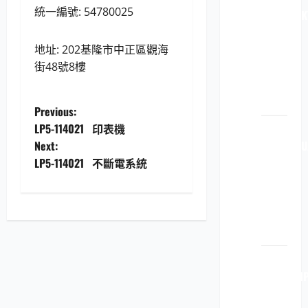
統一編號: 54780025
112040 K
原廠
原裝
地址: 202基隆市中正區觀海
印表
街48號8樓
機耗
材
P
Previous:
LP5-
LP5-114021 印表機
o
114051 FU
Next:
原廠
LP5-114021 不斷電系統
s
原裝
t
印表
機耗
n
材
a
LP5-
114051 H
v
原廠