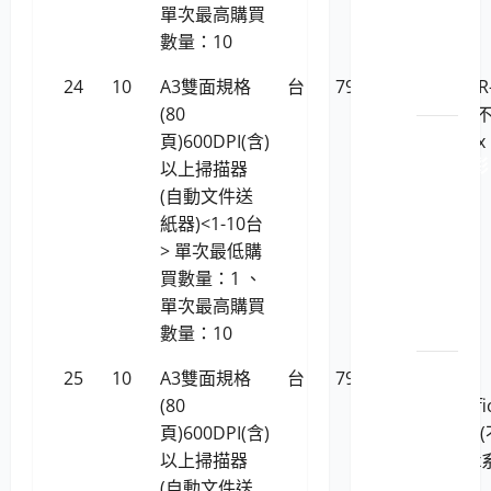
個人
單次最高購買
電腦
數量：10
之主
24
10
A3雙面規格
台
79,957
Canon DR
機
(80
G2090E/
LP5-
頁)600DPI(含)
支援Linux
113046 彩
以上掃描器
色數
(自動文件送
位相
紙器)<1-10台
機及
> 單次最低購
數位
買數量：1 、
攝影
單次最高購買
機
數量：10
LP5-
25
10
A3雙面規格
台
79,957
Plustek
113046
(80
SmartOffi
精簡
頁)600DPI(含)
SC8016U
型電
以上掃描器
支援linux
腦
(自動文件送
統)