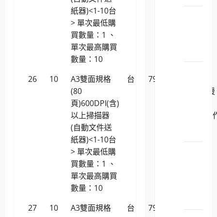
紙器)<1-10台
LP5-
> 單次最低購
113046
買數量：1 、
平板
單次最高購買
電腦
數量：10
LP5-
26
10
A3雙面規格
台
79,957
Ricoh fi-
113046
(80
7480(支援
個人
頁)600DPI(含)
Linux
電腦
以上掃描器
(Ubuntu)
之顯
(自動文件送
業系統)
示器
紙器)<1-10台
LP5-
> 單次最低購
113046
買數量：1 、
筆
單次最高購買
記型
數量：10
電腦
27
10
A3雙面規格
台
79,957
虹光