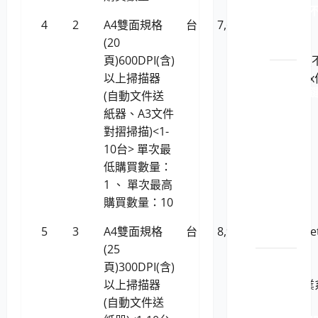
114021 
4
2
A4雙面規格
台
7,676
虹光
斷電
(20
AVISION
系統
頁)600DPI(含)
AV332U (
LP5-
以上掃描器
支援Linux
114021 
(自動文件送
業系統)
盤、
紙器、A3文件
影
對摺掃描)<1-
像、
10台> 單次最
滑鼠
低購買數量：
(KVM)
1 、 單次最高
電腦
購買數量：10
切換
5
3
A4雙面規格
台
8,955
HP ScanJe
器
(25
Pro 2000
印表機
頁)300DPI(含)
s2(支援
耗材
以上掃描器
Linux作業
LP5-
(自動文件送
統)