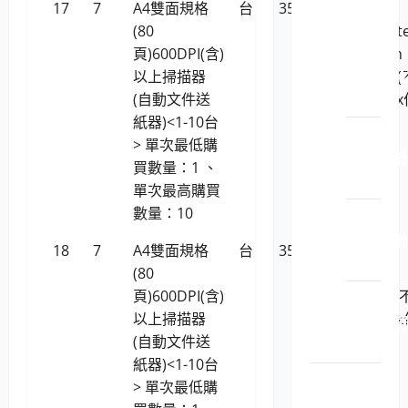
椅櫃屏
17
7
A4雙面規格
台
35,181
全
風
(80
友/Microt
LP5-
頁)600DPI(含)
ArtixScan
114022 
以上掃描器
DI 7200S
文櫃
(自動文件送
支援Linux
紙器)<1-10台
業系統)
LP5-
> 單次最低購
114022 
買數量：1 、
公桌
單次最高購買
數量：10
LP5-
114022 
18
7
A4雙面規格
台
35,181
虹光
公椅
(80
AVISION
頁)600DPI(含)
AD3100 (
LP5-
以上掃描器
支援Linux
114022 
(自動文件送
業系統)
風
紙器)<1-10台
舊台銀標
> 單次最低購
歷史紀錄