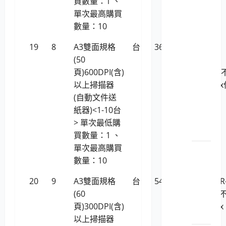
買數量：1 、
電腦設
單次最高購買
備用品
數量：10
（商用
19
8
A3雙面規格
台
36,247
虹光
電腦）
(50
AVISION
LP5-
頁)600DPI(含)
AD5800 (
112029
以上掃描器
支援Linux
個人
(自動文件送
業系統)
電腦
紙器)<1-10台
之主
> 單次最低購
機
買數量：1 、
單次最高購買
LP5-
數量：10
112029
個人
20
9
A3雙面規格
台
54,904
Canon DR
電腦
(60
M1060II/
之顯
頁)300DPI(含)
支援Linux
示器
以上掃描器