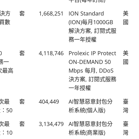
 解決方
套
1,668,251
ION Standard
美
購買數
(ION)每月1000GB
國
解決方案, 訂閱式服
務一年授權
0
套
4,118,746
Prolexic IP Protect
美
服務一
ON-DEMAND 50
國
次最高
Mbps 每月, DDoS
決方案, 訂閱式服務
一年授權
單次最
套
404,449
AI智慧惡意封包分
臺
：50
析系統(個人版)
灣
單次最
套
3,134,479
AI智慧惡意封包分
臺
：10
析系統(商業版)
灣