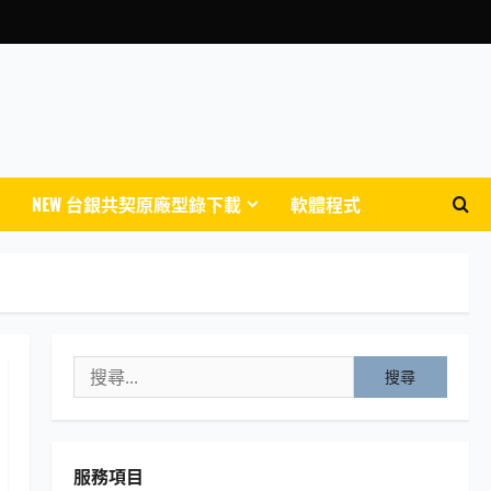
NEW 台銀共契原廠型錄下載
軟體程式
搜
尋
關
鍵
服務項目
字: