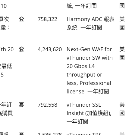
10
統, 一年訂閱
國
 單次
套
758,322
Harmony ADC 報表
美
數量：
系統, 一年訂閱
國
th 20
套
4,243,620
Next-Gen WAF for
美
vThunder SW with
國
單次最低
20 Gbps L4
5
throughput or
less, Professional
license, 一年訂閱
 一年訂
套
792,558
vThunder SSL
美
高購買
Insight (加值模組),
國
一年訂閱
防護系
套
1,585,278
vThunder TPS-
美